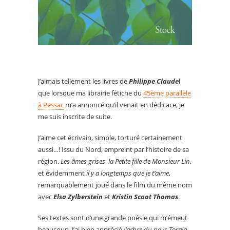
J’aimais tellement les livres de
Philippe Claude
l
que lorsque ma librairie fétiche du
45ème parallèle
à Pessac
m’a annoncé qu’il venait en dédicace, je
me suis inscrite de suite.
J’aime cet écrivain, simple, torturé certainement
aussi…! Issu du Nord, empreint par l’histoire de sa
région.
Les âmes grises
,
la Petite fille de Monsieur Lin
,
et évidemment
il y a longtemps que je t’aime
,
remarquablement joué dans le film du même nom
avec
Elsa Zylberstein
et
Kristin Scoot Thomas
.
Ses textes sont d’une grande poésie qui m’émeut
beaucoup. J’ai bien apprécié
l’arbre du pays Toraja
,