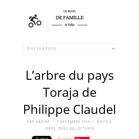
L’arbre du pays
Toraja de
Philippe Claudel
•
•
PAR
NADINE
7 DÉCEMBRE 2016
BOITE À
IDÉES
,
IDÉES DE LECTURES