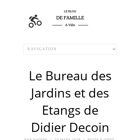
Le Bureau des
Jardins et des
Etangs de
Didier Decoin
•
•
PAR
NADINE
23 MARS 2018
BOITE À IDÉES
,