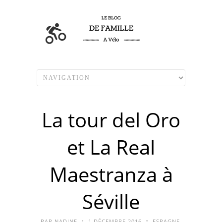
La tour del Oro
et La Real
Maestranza à
Séville
•
•
PAR
NADINE
1 DÉCEMBRE 2016
ESPAGNE
,