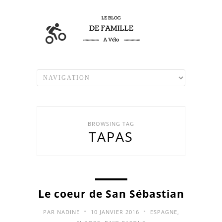
BROWSING TAG
TAPAS
Le coeur de San Sébastian
•
•
PAR
NADINE
10 JANVIER 2016
ESPAGNE
,