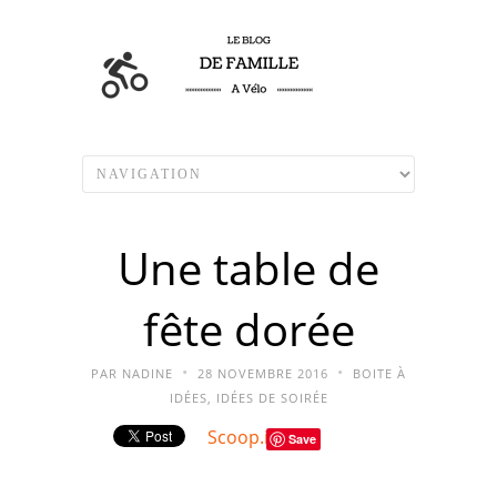
Une table de
fête dorée
•
•
PAR
NADINE
28 NOVEMBRE 2016
BOITE À
IDÉES
,
IDÉES DE SOIRÉE
Scoop.it
Save