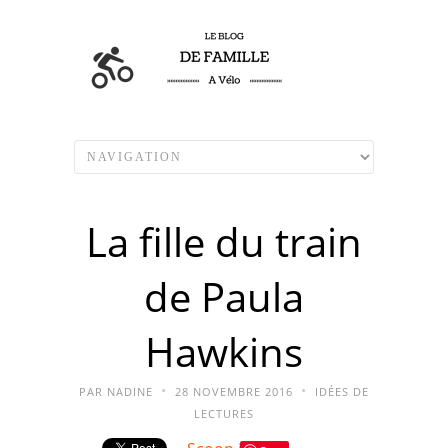
La fille du train
de Paula
Hawkins
•
•
PAR
NADINE
28 NOVEMBRE 2016
IDÉES DE
LECTURES