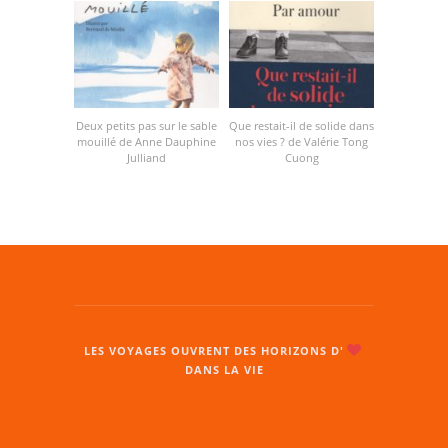
Deux petits pas sur le sable
Que restait-il de solide dans
mouillé de Anne Dauphine
nos vies ? de Valérie Tong
Julliand
Cuong
LES VOYAGES OUVRENT DES HORIZONS D'
DANS LA VIE