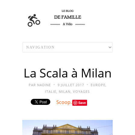
La Scala à Milan
•
•
PAR
NADINE
9 JUILLET 2017
EUROPE
,
ITALIE
,
MILAN
,
VOYAGES
Scoop.it
Save