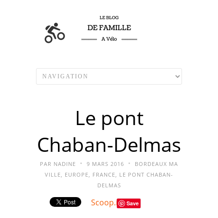
Le pont
Chaban-Delmas
•
•
PAR
NADINE
9 MARS 2016
BORDEAUX MA
VILLE
,
EUROPE
,
FRANCE
,
LE PONT CHABAN-
DELMAS
Scoop.it
Save