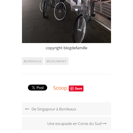
copyright blogdefamille
BORDEAUX
MONUMENT
Scoop.it
Save
De Singapour à Bordeaux
Une escapade en Corse du Sud